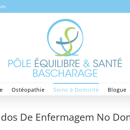
uês
ie
Ostéopathie
Soins à Domicile
Blogue
ados De Enfermagem No Domi