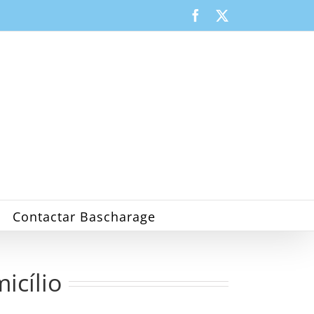
Facebook
X
Contactar Bascharage
cílio