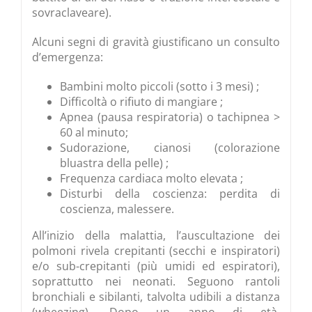
sovraclaveare).
Alcuni segni di gravità giustificano un consulto
d’emergenza:
Bambini molto piccoli (sotto i 3 mesi) ;
Difficoltà o rifiuto di mangiare ;
Apnea (pausa respiratoria) o tachipnea >
60 al minuto;
Sudorazione, cianosi (colorazione
bluastra della pelle) ;
Frequenza cardiaca molto elevata ;
Disturbi della coscienza: perdita di
coscienza, malessere.
All’inizio della malattia, l’auscultazione dei
polmoni rivela crepitanti (secchi e inspiratori)
e/o sub-crepitanti (più umidi ed espiratori),
soprattutto nei neonati. Seguono rantoli
bronchiali e sibilanti, talvolta udibili a distanza
(wheezing). Dopo un anno di età,