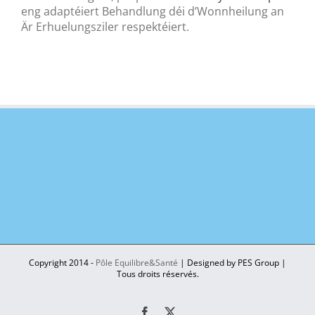
eng adaptéiert Behandlung déi d’Wonnheilung an
Är Erhuelungsziler respektéiert.
Copyright 2014 -
Pôle Equilibre&Santé
| Designed by PES Group |
Tous droits réservés.
Facebook
X