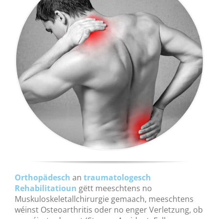
Orthopädesch
an
traumatologesch
Rehabilitatioun
gëtt meeschtens no
Muskuloskeletallchirurgie gemaach, meeschtens
wéinst Osteoarthritis oder no enger Verletzung, ob