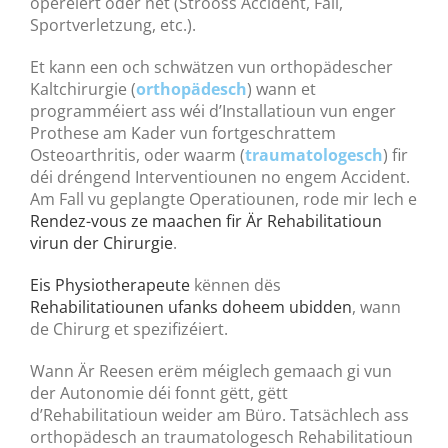
operéiert oder net (Strooss Accident, Fall,
Sportverletzung, etc.).
Et kann een och schwätzen vun orthopädescher
Kaltchirurgie (
orthopädesch
) wann et
programméiert ass wéi d’Installatioun vun enger
Prothese am Kader vun fortgeschrattem
Osteoarthritis, oder waarm (
traumatologesch
) fir
déi dréngend Interventiounen no engem Accident.
Am Fall vu geplangte Operatiounen, rode mir Iech e
Rendez-vous ze maachen fir Är Rehabilitatioun
virun der Chirurgie
.
Eis Physiotherapeute
kënnen dës
Rehabilitatiounen ufanks doheem ubidden
, wann
de Chirurg et spezifizéiert.
Wann Är Reesen erëm méiglech gemaach gi vun
der Autonomie déi fonnt gëtt, gëtt
d’Rehabilitatioun weider am Büro. Tatsächlech ass
orthopädesch an traumatologesch Rehabilitatioun