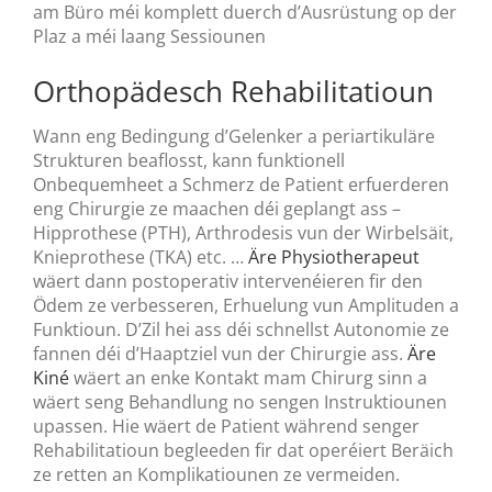
am Büro méi komplett duerch d’Ausrüstung op der
Plaz a méi laang Sessiounen
Orthopädesch Rehabilitatioun
Wann eng Bedingung d’Gelenker a periartikuläre
Strukturen beaflosst, kann funktionell
Onbequemheet a Schmerz de Patient erfuerderen
eng Chirurgie ze maachen déi geplangt ass –
Hipprothese (PTH), Arthrodesis vun der Wirbelsäit,
Knieprothese (TKA) etc. …
Äre Physiotherapeut
wäert dann postoperativ intervenéieren fir den
Ödem ze verbesseren, Erhuelung vun Amplituden a
Funktioun. D’Zil hei ass déi schnellst Autonomie ze
fannen déi d’Haaptziel vun der Chirurgie ass.
Äre
Kiné
wäert an enke Kontakt mam Chirurg sinn a
wäert seng Behandlung no sengen Instruktiounen
upassen. Hie wäert de Patient während senger
Rehabilitatioun begleeden fir dat operéiert Beräich
ze retten an Komplikatiounen ze vermeiden.