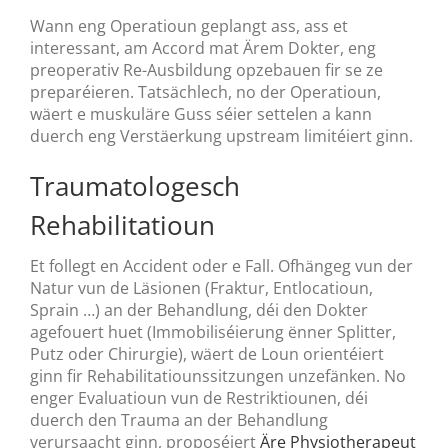
Wann eng Operatioun geplangt ass, ass et
interessant, am Accord mat Ärem Dokter, eng
preoperativ Re-Ausbildung opzebauen fir se ze
preparéieren. Tatsächlech, no der Operatioun,
wäert e muskuläre Guss séier settelen a kann
duerch eng Verstäerkung upstream limitéiert ginn.
Traumatologesch
Rehabilitatioun
Et follegt en Accident oder e Fall. Ofhängeg vun der
Natur vun de Läsionen (Fraktur, Entlocatioun,
Sprain …) an der Behandlung, déi den Dokter
agefouert huet (Immobiliséierung ënner Splitter,
Putz oder Chirurgie), wäert de Loun orientéiert
ginn fir Rehabilitatiounssitzungen unzefänken. No
enger Evaluatioun vun de Restriktiounen, déi
duerch den Trauma an der Behandlung
verursaacht ginn, proposéiert
Äre Physiotherapeut